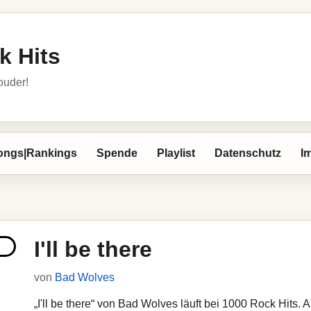
k Hits
louder!
ongs|Rankings
Spende
Playlist
Datenschutz
I
I'll be there
von
Bad Wolves
„I'll be there“ von Bad Wolves läuft bei 1000 Rock Hits. A