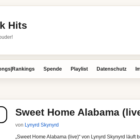
k Hits
louder!
ongs|Rankings
Spende
Playlist
Datenschutz
I
Sweet Home Alabama (liv
von
Lynyrd Skynyrd
„Sweet Home Alabama (live)“ von Lynyrd Skynyrd läuft be