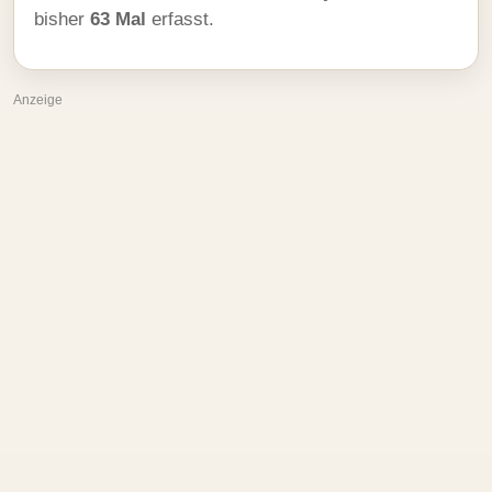
bisher
63 Mal
erfasst.
Anzeige