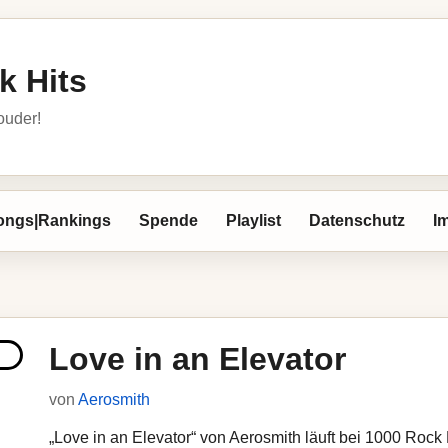
k Hits
louder!
ongs|Rankings
Spende
Playlist
Datenschutz
I
Love in an Elevator
von
Aerosmith
„Love in an Elevator“ von Aerosmith läuft bei 1000 Rock H