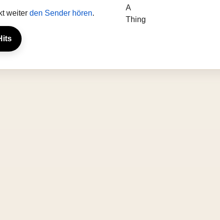
kt weiter
den Sender hören
.
Hits