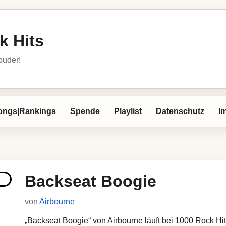
k Hits
louder!
ongs|Rankings
Spende
Playlist
Datenschutz
I
Backseat Boogie
von
Airbourne
„Backseat Boogie“ von Airbourne läuft bei 1000 Rock Hits