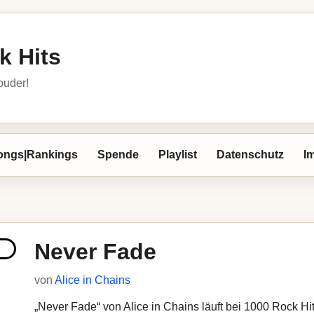
k Hits
louder!
ongs|Rankings
Spende
Playlist
Datenschutz
I
Never Fade
von
Alice in Chains
„Never Fade“ von Alice in Chains läuft bei 1000 Rock Hits