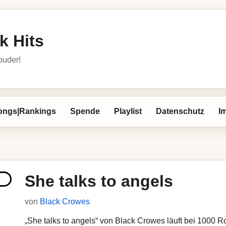
k Hits
louder!
ongs|Rankings
Spende
Playlist
Datenschutz
I
She talks to angels
von
Black Crowes
„She talks to angels“ von Black Crowes läuft bei 1000 Roc