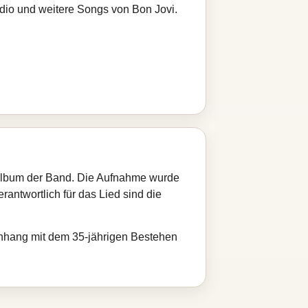
adio und weitere Songs von Bon Jovi.
album der Band. Die Aufnahme wurde
antwortlich für das Lied sind die
enhang mit dem 35-jährigen Bestehen