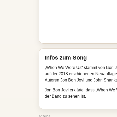
Infos zum Song
„When We Were Us“ stammt von Bon Jo
auf der 2018 erschienenen Neuauflage 
Autoren Jon Bon Jovi und John Shanks
Jon Bon Jovi erklärte, dass „When We
der Band zu sehen ist.
Anzeige