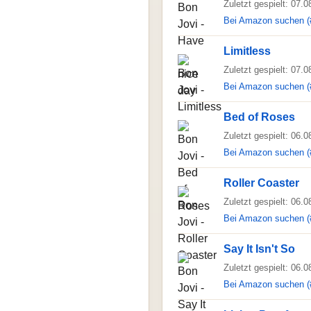
Zuletzt gespielt: 07.
Bei Amazon suchen (
Limitless
Zuletzt gespielt: 07.
Bei Amazon suchen (
Bed of Roses
Zuletzt gespielt: 06.
Bei Amazon suchen (
Roller Coaster
Zuletzt gespielt: 06.
Bei Amazon suchen (
Say It Isn't So
Zuletzt gespielt: 06.
Bei Amazon suchen (