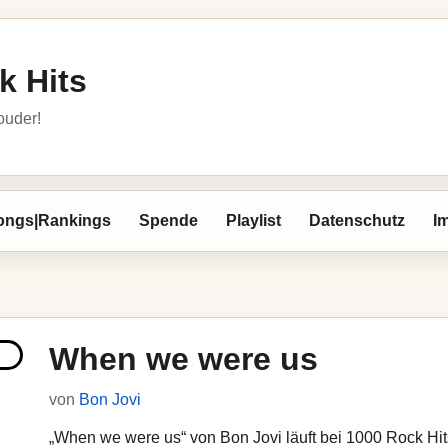
k Hits
louder!
ongs|Rankings
Spende
Playlist
Datenschutz
I
When we were us
von
Bon Jovi
„When we were us“ von Bon Jovi läuft bei 1000 Rock Hits