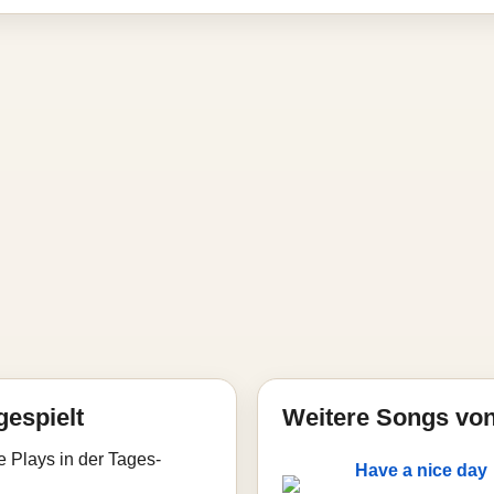
gespielt
Weitere Songs von
e Plays in der Tages-
Have a nice day