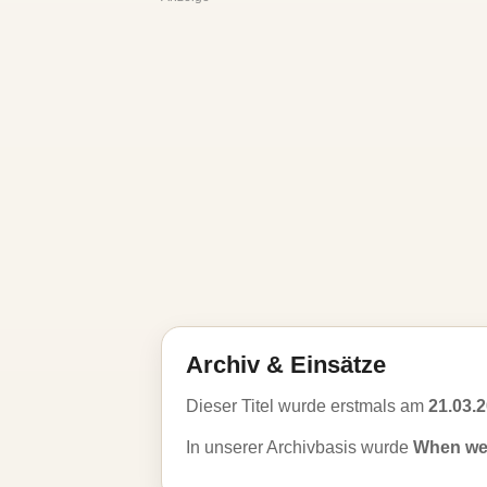
Archiv & Einsätze
Dieser Titel wurde erstmals am
21.03.
In unserer Archivbasis wurde
When we