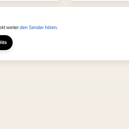
ekt weiter
den Sender hören
.
Hits