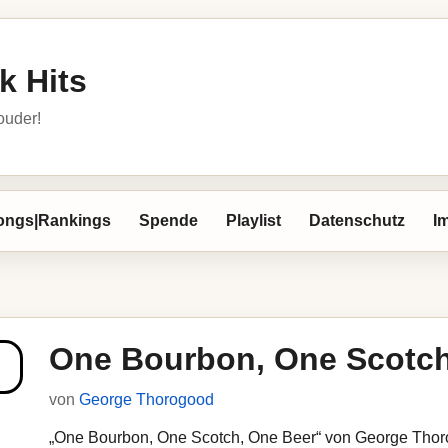
k Hits
louder!
ongs|Rankings
Spende
Playlist
Datenschutz
I
One Bourbon, One Scotch
von
George Thorogood
„One Bourbon, One Scotch, One Beer“ von George Thorog