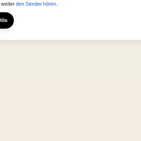
 weiter
den Sender hören
.
Hits