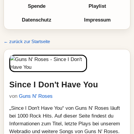
Spende
Playlist
Datenschutz
Impressum
← zurück zur Startseite
Since I Don't Have You
von
Guns N' Roses
„Since I Don't Have You“ von Guns N' Roses läuft
bei 1000 Rock Hits. Auf dieser Seite findest du
Informationen zum Titel, letzte Plays bei unserem
Webradio und weitere Songs von Guns N' Roses.