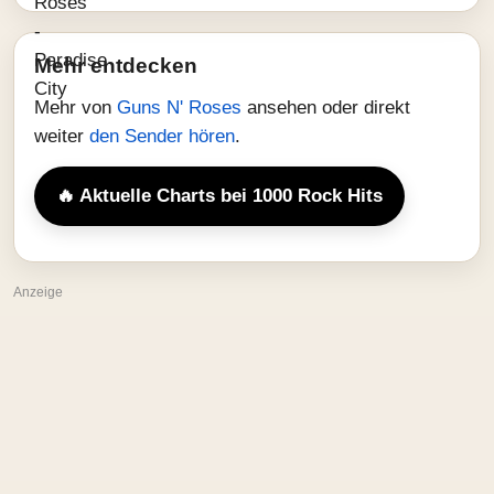
Mehr entdecken
Mehr von
Guns N' Roses
ansehen oder direkt
weiter
den Sender hören
.
🔥 Aktuelle Charts bei 1000 Rock Hits
Anzeige