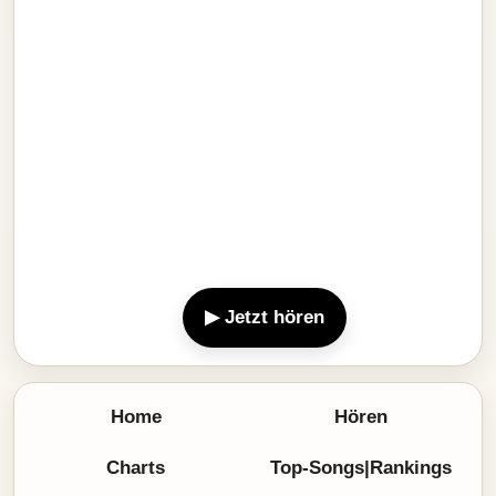
▶ Jetzt hören
Home
Hören
Charts
Top-Songs|Rankings