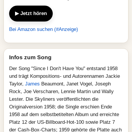
▶ Jetzt hören
Bei Amazon suchen (#Anzeige)
Infos zum Song
Der Song "Since I Don't Have You" entstand 1958
und trägt Kompositions- und Autorennamen Jackie
Taylor,
James
Beaumont, Janet Vogel, Joseph
Rock, Joe Verscharen, Lennie Martin und Wally
Lester. Die Skyliners veröffentlichten die
Originalversion 1958; die Single erschien Ende
1958 auf dem selbstbetitelten Album und erreichte
Platz 12 der US-Billboard-Hot-100 sowie Platz 7
der Cash-Box-Charts; 1959 gehörte die Platte auch