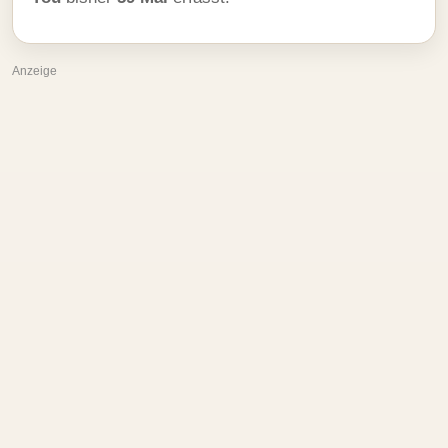
Anzeige