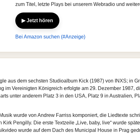
zum Titel, letzte Plays bei unserem Webradio und weite
▶ Jetzt hören
Bei Amazon suchen (#Anzeige)
ingle aus dem sechsten Studioalbum Kick (1987) von INXS; in Gr
ng im Vereinigten Königreich erfolgte am 29. Dezember 1987, d
charts unter anderem Platz 3 in den USA, Platz 9 in Australien, 
Musik wurde von Andrew Farriss komponiert, die Liedtexte sch
irk Pengilly. Die erste Textzeile „Live, baby, live“ wurde später
sikvideo wurde auf dem Dach des Municipal House in Prag gedr