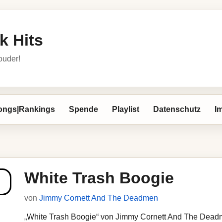
k Hits
louder!
ongs|Rankings
Spende
Playlist
Datenschutz
I
White Trash Boogie
von
Jimmy Cornett And The Deadmen
„White Trash Boogie“ von Jimmy Cornett And The Deadme