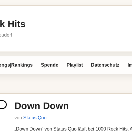
k Hits
louder!
ongs|Rankings
Spende
Playlist
Datenschutz
I
Down Down
von
Status Quo
„Down Down“ von Status Quo läuft bei 1000 Rock Hits. Au