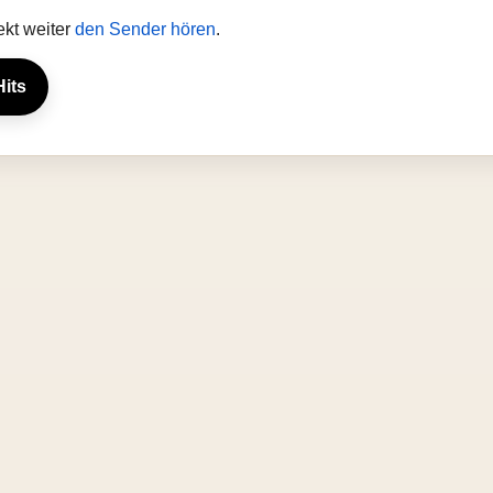
ekt weiter
den Sender hören
.
Hits