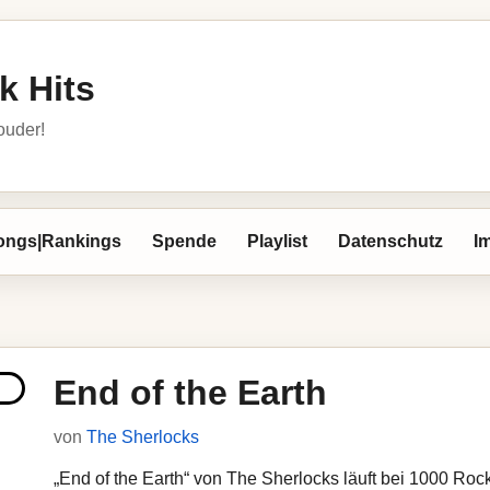
k Hits
louder!
ongs|Rankings
Spende
Playlist
Datenschutz
I
End of the Earth
von
The Sherlocks
„End of the Earth“ von The Sherlocks läuft bei 1000 Rock 