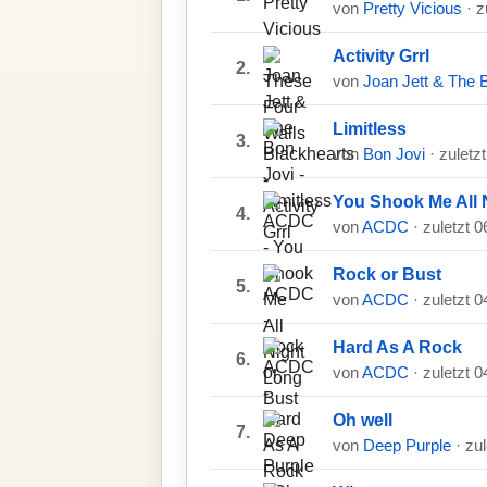
von
Pretty Vicious
· 
Activity Grrl
2.
von
Joan Jett & The 
Limitless
3.
von
Bon Jovi
· zuletz
You Shook Me All 
4.
von
ACDC
· zuletzt 
Rock or Bust
5.
von
ACDC
· zuletzt 
Hard As A Rock
6.
von
ACDC
· zuletzt 
Oh well
7.
von
Deep Purple
· zu