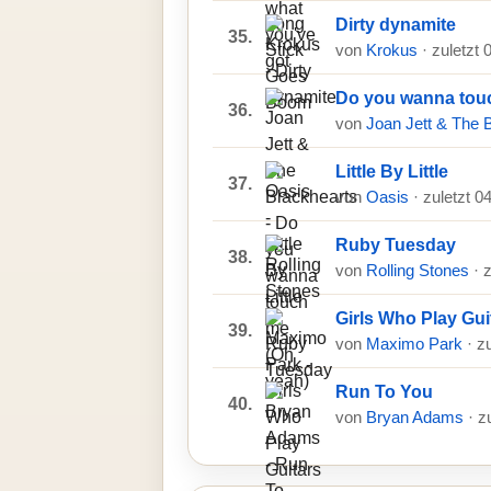
Dirty dynamite
35.
von
Krokus
· zuletzt
Do you wanna tou
36.
von
Joan Jett & The 
Little By Little
37.
von
Oasis
· zuletzt 0
Ruby Tuesday
38.
von
Rolling Stones
· 
Girls Who Play Gui
39.
von
Maximo Park
· z
Run To You
40.
von
Bryan Adams
· z