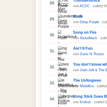
Thunderstruck
28.
von
ACDC
· zuletzt 
Hush
29.
von
Deep Purple
· zu
Song on Fire
30.
von
Nickelback
· zul
Ain't It Fun
31.
von
Guns N' Roses
·
You don't know wh
32.
von
Joan Jett & The 
The Unforgiven
33.
von
Metallica
· zuletz
Long Stick Goes 
34.
von
Krokus
· zuletzt