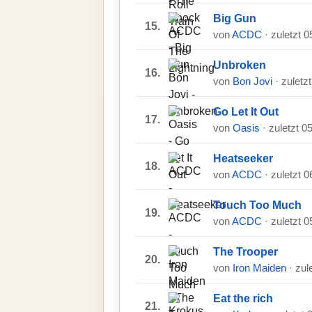
Big Gun
15.
von
ACDC
· zuletzt 
Unbroken
16.
von
Bon Jovi
· zuletz
Go Let It Out
17.
von
Oasis
· zuletzt 0
Heatseeker
18.
von
ACDC
· zuletzt 
Touch Too Much
19.
von
ACDC
· zuletzt 
The Trooper
20.
von
Iron Maiden
· zul
Eat the rich
21.