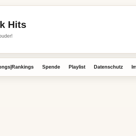
k Hits
louder!
ongs|Rankings
Spende
Playlist
Datenschutz
I