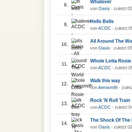
Whatever
8.
von
Oasis
· zuletzt 0
Hells Bells
9.
von
ACDC
· zuletzt 
All Around The Wo
10.
von
Oasis
· zuletzt 0
Whole Lotta Rosie
11.
von
ACDC
· zuletzt 
Walk this way
12.
von
Aerosmith
· zule
Rock 'N Roll Train
13.
von
ACDC
· zuletzt 
The Shock Of The 
14.
von
Oasis
· zuletzt 0