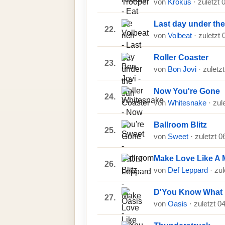
von
Krokus
· zuletzt
Last day under th
22.
von
Volbeat
· zuletzt
Roller Coaster
23.
von
Bon Jovi
· zuletz
Now You're Gone
24.
von
Whitesnake
· zul
Ballroom Blitz
25.
von
Sweet
· zuletzt 
Make Love Like A
26.
von
Def Leppard
· zu
D'You Know What 
27.
von
Oasis
· zuletzt 0