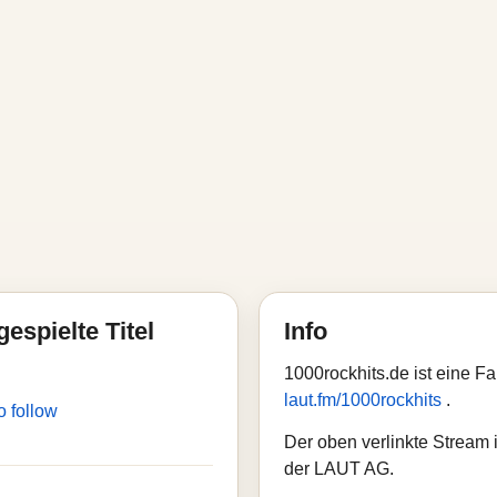
gespielte Titel
Info
1000rockhits.de ist eine F
laut.fm/1000rockhits
.
o follow
Der oben verlinkte Stream i
der LAUT AG.