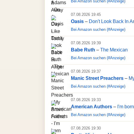
Bei Amazon suchen (#Anzeige)
07.08.2026 19:45
Oasis
–
Don't Look Back In A
Bei Amazon suchen (#Anzeige)
07.08.2026 19:39
Babe Ruth
–
The Mexican
Bei Amazon suchen (#Anzeige)
07.08.2026 19:37
Manic Street Preachers
–
My
Bei Amazon suchen (#Anzeige)
07.08.2026 19:33
American Authors
–
I'm born
Bei Amazon suchen (#Anzeige)
07.08.2026 19:30