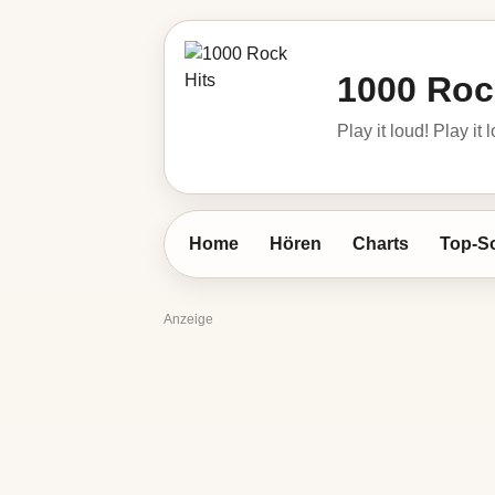
1000 Roc
Play it loud! Play it 
Home
Hören
Charts
Top-S
Anzeige