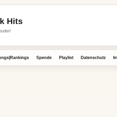
k Hits
louder!
ongs|Rankings
Spende
Playlist
Datenschutz
I