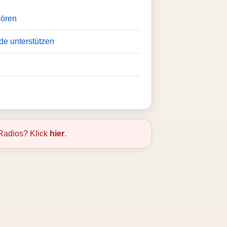
hören
de unterstützen
Radios? Klick
hier
.