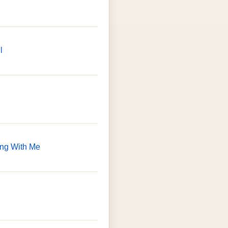
l
king With Me